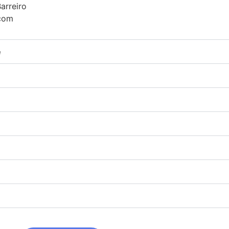
arreiro
.com
e