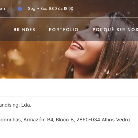
com
Seg. - Sex: 9:00 às 18:00
BRINDES
PORTFOLIO
PORQUÊ SER NOS
ndising, Lda.
Andorinhas, Armazém B4, Bloco B, 2860-034 Alhos Vedro